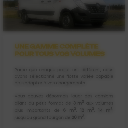
UNE GAMME COMPLÈTE
POUR TOUS VOS VOLUMES
Parce que chaque projet est différent, nous
avons sélectionné une flotte variée capable
de s'adapter à vos chargements.
Vous pouvez désormais louer des camions
3
allant du petit format de
3 m
aux volumes
3
3
3
plus importants de
6 m
,
12 m
,
14 m
,
3
jusqu'au grand fourgon de
20 m
.